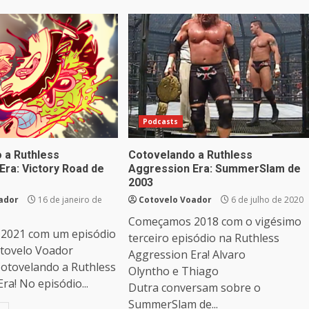
Podcasts
 a Ruthless
Cotovelando a Ruthless
Era: Victory Road de
Aggression Era: SummerSlam de
2003
ador
16 de janeiro de
Cotovelo Voador
6 de julho de 2020
Começamos 2018 com o vigésimo
2021 com um episódio
terceiro episódio na Ruthless
tovelo Voador
Aggression Era! Alvaro
Cotovelando a Ruthless
Olyntho e Thiago
ra! No episódio...
Dutra conversam sobre o
SummerSlam de...