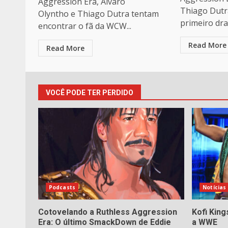
Aggression Era, Alvaro
Thiago Dutr
Olyntho e Thiago Dutra tentam
primeiro draf
encontrar o fã da WCW...
Read More
Read More
VOCÊ PODE TER PERDIDO
Podcasts
Notícias
Cotovelando a Ruthless Aggression
Kofi Kin
Era: O último SmackDown de Eddie
a WWE