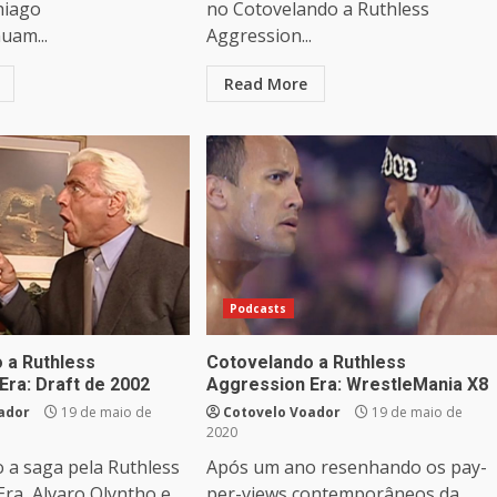
hiago
no Cotovelando a Ruthless
uam...
Aggression...
Read More
Podcasts
 a Ruthless
Cotovelando a Ruthless
Era: Draft de 2002
Aggression Era: WrestleMania X8
ador
19 de maio de
Cotovelo Voador
19 de maio de
2020
 a saga pela Ruthless
Após um ano resenhando os pay-
ra, Alvaro Olyntho e
per-views contemporâneos da