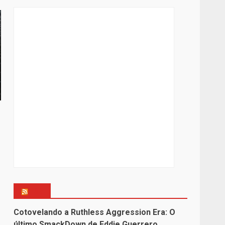
RSS
Cotovelando a Ruthless Aggression Era: O
último SmackDown de Eddie Guerrero