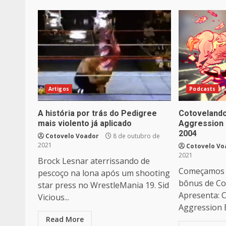
Artigos
Podcasts
A história por trás do Pedigree
Cotovelando
mais violento já aplicado
Aggression 
2004
Cotovelo Voador
8 de outubro de
2021
Cotovelo Vo
2021
Brock Lesnar aterrissando de
Começamos 
pescoço na lona após um shooting
bônus de Co
star press no WrestleMania 19. Sid
Apresenta: 
Vicious...
Aggression E
Read More