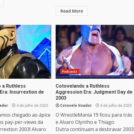
Read More
Podcasts
 a Ruthless
Cotovelando a Ruthless
ra: Insurrextion de
Aggression Era: Judgment Day de
2003
ador
4 de julho de 2020
Cotovelo Voador
4 de julho de 2020
amos chegado ao ápice
O WrestleMania 19 ficou para trás
os pay-per-views da
e Alvaro Olyntho e Thiago
rextion 2003! Alvaro
Dutra continuam a desbravar 2003