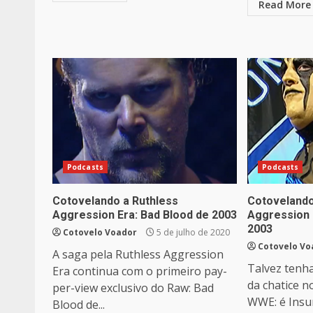
Read More
Podcasts
Podcasts
Cotovelando a Ruthless
Cotovelando
Aggression Era: Bad Blood de 2003
Aggression E
2003
Cotovelo Voador
5 de julho de 2020
Cotovelo Vo
A saga pela Ruthless Aggression
Talvez tenh
Era continua com o primeiro pay-
da chatice n
per-view exclusivo do Raw: Bad
WWE: é Insur
Blood de...