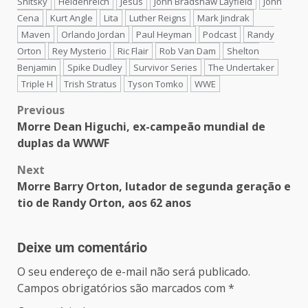
Snitsky
Heidenreich
Jesus
John Bradshaw Layfield
John
Cena
Kurt Angle
Lita
Luther Reigns
Mark Jindrak
Maven
Orlando Jordan
Paul Heyman
Podcast
Randy
Orton
Rey Mysterio
Ric Flair
Rob Van Dam
Shelton
Benjamin
Spike Dudley
Survivor Series
The Undertaker
Triple H
Trish Stratus
Tyson Tomko
WWE
Previous
Morre Dean Higuchi, ex-campeão mundial de
duplas da WWWF
Next
Morre Barry Orton, lutador de segunda geração e
tio de Randy Orton, aos 62 anos
Deixe um comentário
O seu endereço de e-mail não será publicado.
Campos obrigatórios são marcados com
*