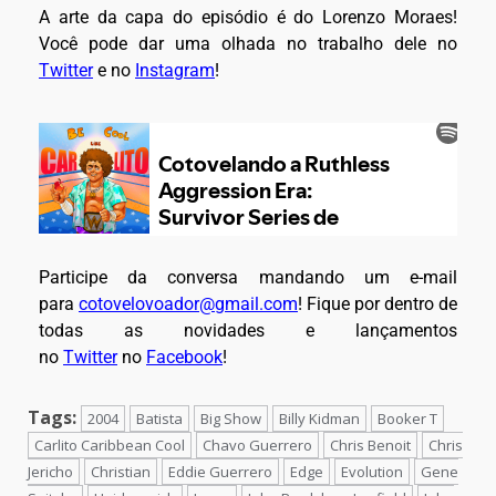
A arte da capa do episódio é do Lorenzo Moraes!
Você pode dar uma olhada no trabalho dele no
Twitter
e no
Instagram
!
Participe da conversa mandando um e-mail
para
cotovelovoador@gmail.com
! Fique por dentro de
todas as novidades e lançamentos
no
Twitter
no
Facebook
!
Tags:
2004
Batista
Big Show
Billy Kidman
Booker T
Carlito Caribbean Cool
Chavo Guerrero
Chris Benoit
Chris
Jericho
Christian
Eddie Guerrero
Edge
Evolution
Gene